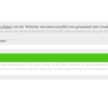
n Daten
von der Webseite rencontre.easyflirt.com gesammelt und verar
ie Rasse oder ethnische Herkunft, die politische, philosophische oder religiöse Ü
ungen
.
*
itung zuständig sind. Mit ihnen wollen wir dir Dates anbieten, die deiner Persönli
en oder auch zu löschen und dich gegen ihre Verarbeitung auszusprechen. Kontaktier