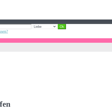
ssen?
fen