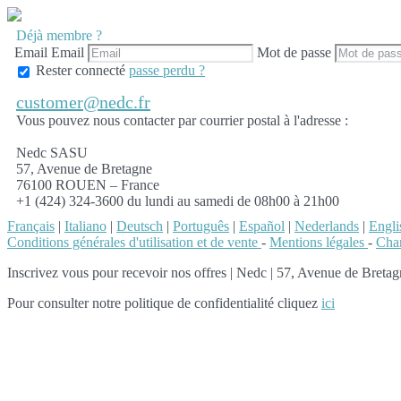
Déjà membre ?
Email
Email
Mot de passe
Rester connecté
passe perdu ?
customer@nedc.fr
Vous pouvez nous contacter par courrier postal à l'adresse :
Nedc SASU
57, Avenue de Bretagne
76100 ROUEN – France
+1 (424) 324-3600 du lundi au samedi de 08h00 à 21h00
Français
|
Italiano
|
Deutsch
|
Português
|
Español
|
Nederlands
|
Engli
Conditions générales d'utilisation et de vente
-
Mentions légales
-
Char
Inscrivez vous pour recevoir nos offres
|
Nedc | 57, Avenue de Bretagn
Pour consulter notre politique de confidentialité cliquez
ici