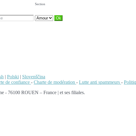
Section
sh
|
Polski
|
Slovenščina
te de confiance
-
Charte de modération
-
Lutte anti spammeurs
-
Polit
e - 76100 ROUEN – France | et ses filiales.